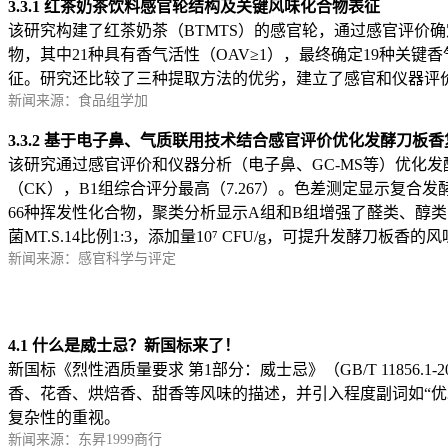
3.3.1 红茶奶茶饮料感官轮结构及关键风味化合物表征
该研究构建了红茶奶茶（BTMTS）的感官轮，通过感官评价确定
物，其中21种具有香气活性（OAV≥1），最终确定19种关
征。研究还比较了三种提取方法的优劣，建立了感官和仪器评
新闻来源：食品组学加
3.3.2 基于电子鼻、气质联用技术结合感官评价优化发酵刀板
该研究通过感官评价和仪器分析（电子鼻、GC-MS等）优化
（CK），B1组综合评分最高（7.267）。色差测定显示复合
66种挥发性化合物，聚类分析显示A组和B组增强了醛类、醇
菌MT.S.14比例1:3，添加量10⁷ CFU/g，可提升发酵刀
新闻来源：感官科学与评定
4.1 什么是威士忌？新国标来了！
新国标《烈性酒质量要求 第1部分：威士忌》（GB/T 11856
香、花香、烘焙香、甜香等风味的描述，并引入程度副词如“优
复杂性的重视。
新闻来源：东昇1999商行