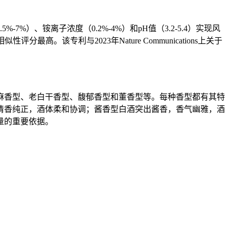
、铵离子浓度（0.2%-4%）和pH值（3.2-5.4）实现风
该专利与2023年Nature Communications上关于
麻香型、老白干香型、馥郁香型和董香型等。每种香型都有其特
清香纯正，酒体柔和协调；酱香型白酒突出酱香，香气幽雅，酒
量的重要依据。