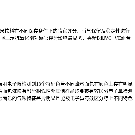
香果饮料在不同保存条件下的感官评分、香气保留及稳定性进行
试验显示抗氧化剂对感官评分影响最显著，香精B和VC+VE组合
表明电子眼检测到18个特征色号不同蜂蜜面包在颜色上存在明显
蜜面包滋味有部分相似性外其他样品均能被有效区分电子鼻检测
蜜面包的气味特征差异明显且能被电子鼻有效区分综上不同特色