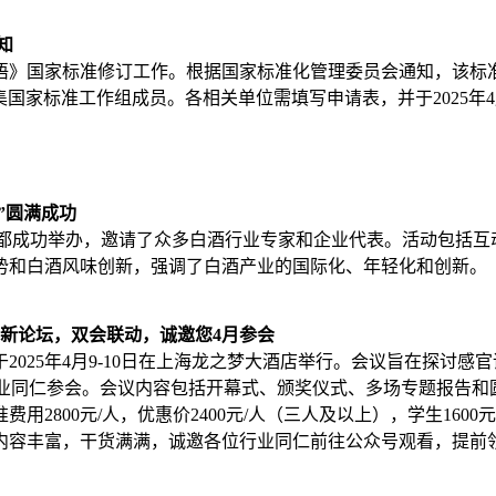
知
国家标准修订工作。根据国家标准化管理委员会通知，该标准被列入修
征集国家标准工作组成员。各相关单位需填写申请表，并于2025年
会”圆满成功
”在成都成功举办，邀请了众多白酒行业专家和企业代表。活动包括
势和白酒风味创新，强调了白酒产业的国际化、年轻化和创新。
技创新论坛，双会联动，诚邀您4月参会
025年4月9-10日在上海龙之梦大酒店举行。会议旨在探讨
0+专业同仁参会。会议内容包括开幕式、颁奖仪式、多场专题报告
2800元/人，优惠价2400元/人（三人及以上），学生160
内容丰富，干货满满，诚邀各位行业同仁前往公众号观看，提前