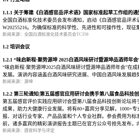
1.1.1 关于筹建《白酒感官品评术语》国家标准起草工作组的通
全国白酒标准化技术委员会发布通知，启动《白酒感官品评术语》
W20255216。为确保标准的科学性、先进性和可操作性，现
新闻来源：全国白酒标准化技术委员会TC358
1.2 培训会议
1.2.1 “味启新程·聚势源坤 2025白酒风味研讨暨源坤品酒师年
“味启新程·聚势源坤2025白酒风味研讨暨源坤品酒师年会
发展。演讲内容涵盖白酒风味研究进展、中国白酒风味发展趋
新闻来源：源坤
1.2.2 第三轮通知|第五届感官应用研讨会携手第八届食品科
第五届感官评价实践应用研讨会暨第八届食品科技创新论坛将于2
成果，助力大健康行业发展。将有80+嘉宾分享见解，100
报、对话行业专家、产品品鉴和个人专业社群。参会费用为标准费用
前，诸多嘉宾的精彩演讲报告主题已在官方公众号抢先发布，
新闻来源：感官科学与评定