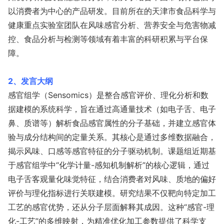
以消费者为中心的产品研发。目前所在的天津市食品科学与
健康重点实验室团队在风味感官分析、营养安全与危害物减
控、食品分析与检测等领域有着丰富的科研积累与平台保
障。
2、发言大纲
感官组学（Sensomics）是整合感官评价、理化分析和数
据建模的系统科学，旨在通过高通量技术（如电子舌、电子
鼻、质谱等）解析食品感官属性的分子基础，并建立感官体
验与成分结构间的定量关系。其核心是通过多维数据融合，
揭示风味、口感等感官特征的分子驱动机制。课题组近期基
于感官组学中“化学计量-感知机制解析”的核心逻辑，通过
电子舌客观量化味觉特征，结合消费者对风味、质地的偏好
评价与理化指标进行关联建模。研究结果不仅靶向特定加工
工艺的感官优势，还从分子层面解释其成因。这种“感官-理
化-工艺”的多维映射，为精准优化加工参数提供了科学支