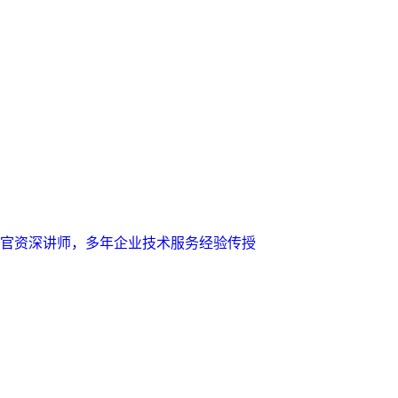
官资深讲师，多年企业技术服务经验传授