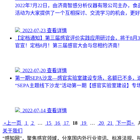
2022年7月22日，由济南智感分析仪器有限公司主办
活动为大家提供了一个互相探讨、交流学习的机会，更好
2022-07-23
查看详情
【定档通知】第三届感官评价实践应用研讨会，将于8月3
官宣！定档8月！第三届感官大会与您相约济南！
2022-07-20
查看详情
第一期SEPA沙龙—感官实验室建设专场，名额已不多，
“SEPA主题线下沙龙”活动第一期【感官实验室建设】专
2022-07-14
查看详情
«上一页
1
2
…
15
16
17
18
19
…
20
21
下一页»
关于我们
“感知网”，聚焦感官领域，分享国内外行业资讯、标准法规、