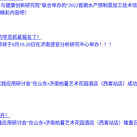
食品营养与健康创新研究院”联合举办的“2022首期水产预制菜加
精彩内容吧！
的学员抓紧报名了！
将于8月19-20日在济南感官分析研究中心举办！！！
评价实践应用研讨会”在山东•济南柏蔓艺术花园酒店（西客站店）成
开！
实践应用研讨会”在山东•济南柏蔓艺术花园酒店（西客站店）隆重