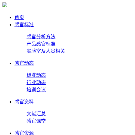
首页
感官标准
感官分析方法
产品感官标准
实验室及人员相关
感官动态
标准动态
行业动态
培训会议
感官资料
文献汇总
感官课堂
感官资源