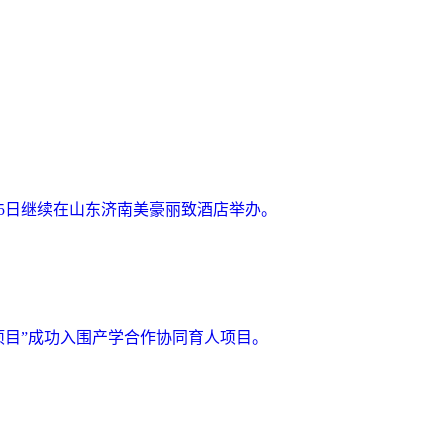
。
-15日继续在山东济南美豪丽致酒店举办。
项目”成功入围产学合作协同育人项目。