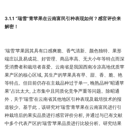
3.1.1 “瑞雪”青苹果在云南富民引种表现如何？感官评价来
解密！
‘瑞雪’苹果因其具有口感爽脆、香气清新、颜色独特、果形
端庄以及易成花、好管理、商品率高、无大小年等特点而深
受消费者和栽培者喜爱。云南省是我国西南冷凉高地优质苹
果产区的核心区域, 其生产的苹果具有早、甜、香、脆、艳
等特点。但目前仍存在主栽品种过于单一, 晚熟品种“昭通苹
果”占比太大, 上市集中且同质化竞争严重等问题。除昭通
外，关于‘瑞雪’在云南省其他地区引种表现及栽培技术的报
道较少。基于此，该研究对‘瑞雪’青苹果在云南富民进行引
种栽培后的果实品质进行感官评价分析, 并通过与已有文献
中多个代表产区的‘瑞雪’苹果品质进行比较分析。研究结果