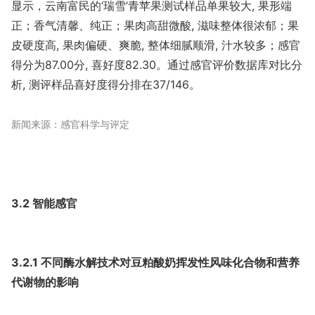
显示，云南富民的‘瑞雪’青苹果测试样品单果较大, 果形端
正；香气清馨、纯正；果肉高甜微酸, 滋味整体很浓郁；果
皮硬度高, 果肉偏硬、爽脆, 整体细腻顺滑, 汁水较多；感官
得分为87.00分, 喜好度82.30。通过感官评价数据库对比分
析, 测评样品喜好度得分排在37/146。
新闻来源：感官科学与评定
3.2 智能感官
3.2.1 不同酶水解技术对豆粕酸奶挥发性风味化合物和营养
代谢物的影响