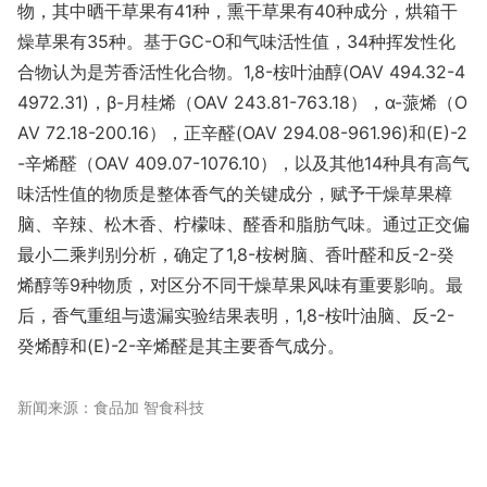
物，其中晒干草果有41种，熏干草果有40种成分，烘箱干
燥草果有35种。基于GC-O和气味活性值，34种挥发性化
合物认为是芳香活性化合物。1,8-桉叶油醇(OAV 494.32-4
4972.31)，β-月桂烯（OAV 243.81-763.18），α-蒎烯（O
AV 72.18-200.16），正辛醛(OAV 294.08-961.96)和(E)-2
-辛烯醛（OAV 409.07-1076.10），以及其他14种具有高气
味活性值的物质是整体香气的关键成分，赋予干燥草果樟
脑、辛辣、松木香、柠檬味、醛香和脂肪气味。通过正交偏
最小二乘判别分析，确定了1,8-桉树脑、香叶醛和反-2-癸
烯醇等9种物质，对区分不同干燥草果风味有重要影响。最
后，香气重组与遗漏实验结果表明，1,8-桉叶油脑、反-2-
癸烯醇和(E)-2-辛烯醛是其主要香气成分。
新闻来源：食品加 智食科技