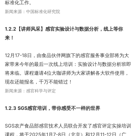
标准化工作。
新闻来源：中国标准化研究院
1.2.2【讲师风采】感官实验设计与数据分析，线上等你
来！
12月17-18日，由食品伙伴网旗下的感官服务事业部将为大
家带来今年的最后一次线上培训：实验设计与数据分析班即
将来临。课程邀请4位大咖讲师为大家讲解各大软件使用，
现在还能报名，千万不能错过！
新闻来源：感官科学与评定
1.2.3 SGS感官培训，带你感受不一样的世界
SGS农产食品部感官技术人员联合开发了感官评定实操培训
课程，将于2025年1月7-8日（北京）和12月11-12日（广