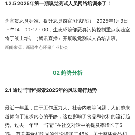
1.2.5 2025年第一期嗅觉测试人员网络培训来了！
为宣贯恶臭标准、提升恶臭感官测试能力，2025年1月3日
下午14：00-17：00，生态环境部恶臭污染控制重点实验室
将于线上培训（腾讯直播）开展嗅觉测试人员培训班。
新闻来源：新疆生态环保产业协会
02 趋势分析
2.1 通过“宁静”探索2025年的风味流行趋势
最近一年里，由于工作压力大、社会内卷等问题，人们越来
越倾向于追求内心的平静，这也影响了食品和饮料的流行趋
势。过去一年里，“宁静”在社交对话中的提及率增长了5
1%。有关美食和饮品的讨论增加了46%。关于整体食品和