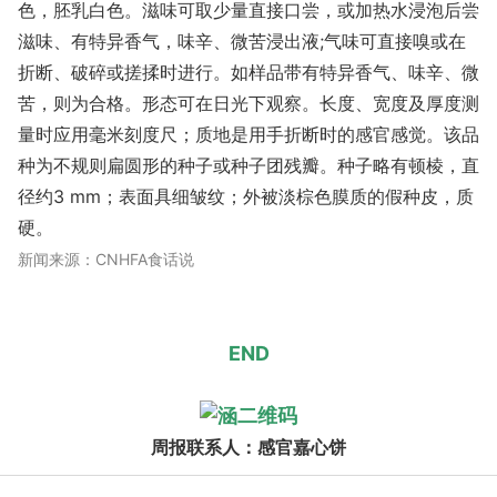
色，胚乳白色。滋味可取少量直接口尝，或加热水浸泡后尝
滋味、有特异香气，味辛、微苦浸出液;气味可直接嗅或在
折断、破碎或搓揉时进行。如样品带有特异香气、味辛、微
苦，则为合格。形态可在日光下观察。长度、宽度及厚度测
量时应用毫米刻度尺；质地是用手折断时的感官感觉。该品
种为不规则扁圆形的种子或种子团残瓣。种子略有顿棱，直
径约3 mm；表面具细皱纹；外被淡棕色膜质的假种皮，质
硬。
新闻来源：CNHFA食话说
END
周报联系人：感官嘉心饼