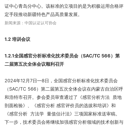
证中心青岛分中心。该标准的立项目的是为积极运用合格评
定手段推动新疆特色产品高质量发展。
新闻来源：中国认证认可协会
1.2 培训会议
1.2.1全国感官分析标准化技术委员会（SAC/TC 566）第
二届第五次全体会议顺利召开
2024年12月7日—8日，全国感官分析标准化技术委员会
（SAC/TC 566）第二届第五次全体会议在内蒙古自治区呼
和浩特市召开。参会委员审查通过了《感官分析方法 质地
剖面检验》、《感官分析 感官评价员的选拔和培训》和
《感官分析 方法学 量值估计法》三项国家标准送审稿。
下一步，技术委员会将继续加强感官分析领域的技术创新与