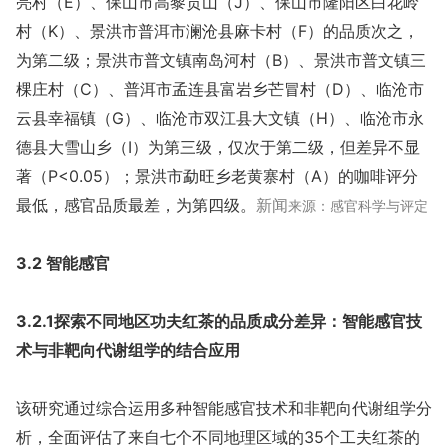
亮村（E）、保山市高黎贡山（J）、保山市隆阳区白花岭
村（K）、景洪市普洱市澜沧县麻卡村（F）的品质次之，
为第二级；景洪市普文镇南岛河村（B）、景洪市普文镇三
棵庄村（C）、普洱市孟连县富岩乡芒冒村（D）、临沧市
云县幸福镇（G）、临沧市双江县大文镇（H）、临沧市永
德县大雪山乡（I）为第三级，仅次于第二级，但差异不显
著（P<0.05）；景洪市勐旺乡老黄寨村（A）的咖啡评分
最低，感官品质最差，为第四级。
新闻
来源：感官科学与评定
3.2 智能感官
3.2.1探索不同地区功夫红茶的品质成分差异：智能感官技
术与非靶向代谢组学的结合应用
该研究通过综合运用多种智能感官技术和非靶向代谢组学分
析，全面评估了来自七个不同地理区域的35个工夫红茶的