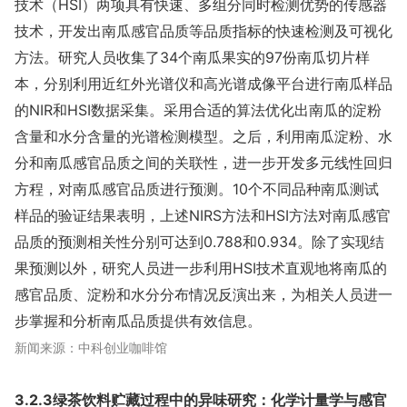
技术（HSI）两项具有快速、多组分同时检测优势的传感器
技术，开发出南瓜感官品质等品质指标的快速检测及可视化
方法。研究人员收集了34个南瓜果实的97份南瓜切片样
本，分别利用近红外光谱仪和高光谱成像平台进行南瓜样品
的NIR和HSI数据采集。采用合适的算法优化出南瓜的淀粉
含量和水分含量的光谱检测模型。之后，利用南瓜淀粉、水
分和南瓜感官品质之间的关联性，进一步开发多元线性回归
方程，对南瓜感官品质进行预测。10个不同品种南瓜测试
样品的验证结果表明，上述NIRS方法和HSI方法对南瓜感官
品质的预测相关性分别可达到0.788和0.934。除了实现结
果预测以外，研究人员进一步利用HSI技术直观地将南瓜的
感官品质、淀粉和水分分布情况反演出来，为相关人员进一
步掌握和分析南瓜品质提供有效信息。
新闻来源：中科创业咖啡馆
3.2.3绿茶饮料贮藏过程中的异味研究：化学计量学与感官